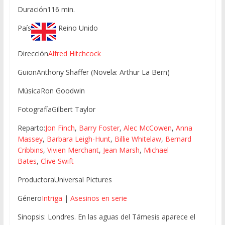
Duración116 min.
País
Reino Unido
Dirección
Alfred Hitchcock
GuionAnthony Shaffer (Novela: Arthur La Bern)
MúsicaRon Goodwin
FotografíaGilbert Taylor
Reparto:
Jon Finch
,
Barry Foster
,
Alec McCowen
,
Anna
Massey
,
Barbara Leigh-Hunt
,
Billie Whitelaw
,
Bernard
Cribbins
,
Vivien Merchant
,
Jean Marsh
,
Michael
Bates
,
Clive Swift
ProductoraUniversal Pictures
Género
Intriga
|
Asesinos en serie
Sinopsis: Londres. En las aguas del Támesis aparece el