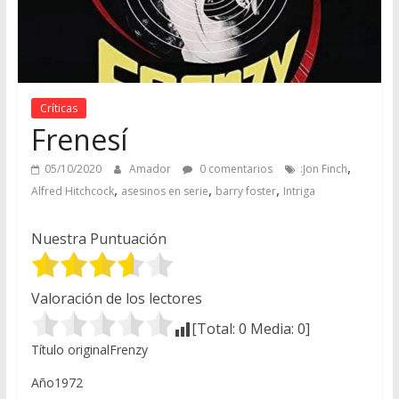
Críticas
Frenesí
,
05/10/2020
Amador
0 comentarios
:Jon Finch
,
,
,
Alfred Hitchcock
asesinos en serie
barry foster
Intriga
Nuestra Puntuación
Valoración de los lectores
[Total:
0
Media:
0
]
Título originalFrenzy
Año1972