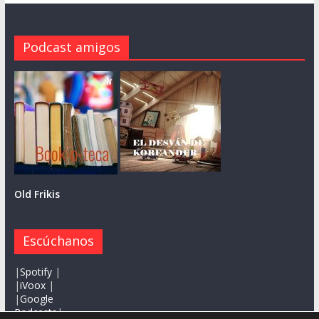
Podcast amigos
Old Frikis
Escúchanos
|
Spotify
|
|
iVoox
|
|
Google
Podcasts
|