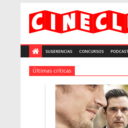
Saltar
#CineEnAranjuezYa
al
contenido
SUGERENCIAS
CONCURSOS
PODCAS
Últimas críticas