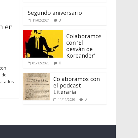
Segundo aniversario
3
11/02/2021
n en
Colaboramos
con ‘El
desván de
Koreander’
0
05/12/2020
con
n de
Colaboramos con
vitados
el podcast
Literaria
0
11/11/2020