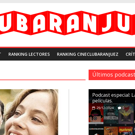
T
RANKING LECTORES
RANKING CINECLUBARANJUEZ
CRÍT
Últimos podcas
Podcast especial: 
películas.
29/12/2024
0