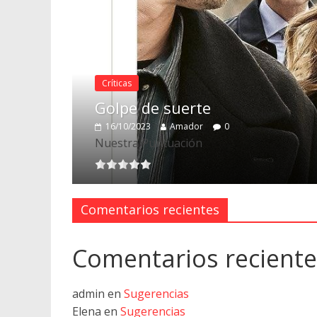
Críticas
Golpe de suerte
16/10/2023
Amador
0
Nuestra Puntuación
Comentarios recientes
Comentarios reciente
admin
en
Sugerencias
Elena
en
Sugerencias