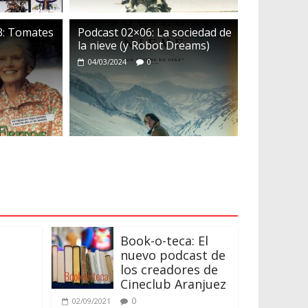
3: Tomates
Podcast 02×06: La sociedad de
la nieve (y Robot Dreams)
2
04/03/2024
0
dor
0
ión
Book-o-teca: El
nuevo podcast de
los creadores de
Cineclub Aranjuez
0
02/09/2021