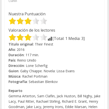
Claflin
Nuestra Puntuación
Valoración de los lectores
[Total:
1
Media:
3
]
Título original
: Their Finest
Año
: 2016
Duración
: 117 min.
País
: Reino Unido
Dirección
: Lone Scherfig
Guion
: Gaby Chiappe. Novela: Lissa Evans
Música
: Rachel Portman
Fotografía
: Sebastian Blenkov
Reparto
Gemma Arterton, Sam Claflin, Jack Huston, Bill Nighy, Jake
Lacy, Paul Ritter, Rachael Stirling, Richard E. Grant, Henry
Goodman, Jake Lacy, Jeremy Irons, Eddie Marsan, Helen