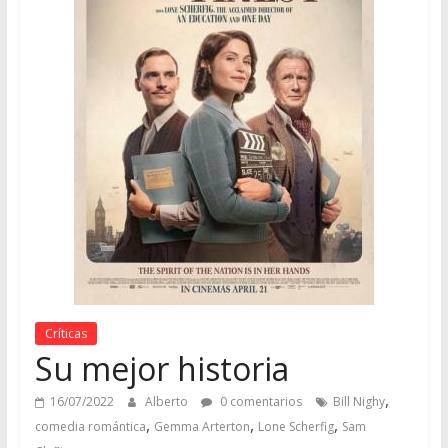
Críticas
Su mejor historia
,
16/07/2022
Alberto
0 comentarios
Bill Nighy
,
,
,
comedia romántica
Gemma Arterton
Lone Scherfig
Sam