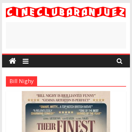
Saltar
al
contenido
#CineEnAranjuezYa
Bill Nighy