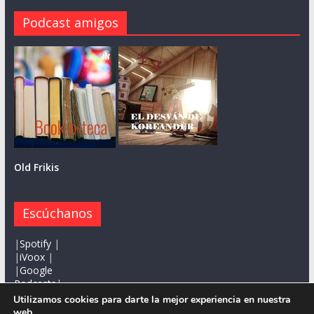
Podcast amigos
Old Frikis
Escúchanos
|
Spotify
|
|
iVoox
|
|
Google
Podcasts
|
Utilizamos cookies para darte la mejor experiencia en nuestra
web.