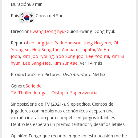
Duración60 min.
País
Corea del Sur
Dirección
Hwang Dong-hyuk
GuionHwang Dong-hyuk
Reparto
Lee Jung-jae
,
Park Hae-soo
,
Jung Ho-yeon
,
Oh
Yeong-su
,
Heo Sung-tae
,
Anupam Tripathi
,
Wi Ha-
joon
,
Kim Joo-ryoung
,
Yoo Sung-joo
,
Lee Yoo-mi
,
Kim Si-
hyun
,
Lee Sang-Hee
,
Kim Yun-tae
, ver 14 más
ProductoraSiren Pictures.
Distribuidora:
Netflix
Género
Serie de
TV
.
Thriller
.
Intriga
|
Distopía
.
Supervivencia
SinopsisSerie de TV (2021-). 9 episodios. Cientos de
jugadores con problemas económicos aceptan una
extraña invitación para competir en juegos infantiles.
Dentro les esperan un premio tentador y desafíos letales.
Opinión: Tengo que reconocer que en esta ocasión me he