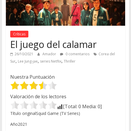
Críticas
El juego del calamar
26/10/2021
Amador
0 comentarios
Corea del
,
,
,
Sur
Lee Jung-jae
series Netflix
Thriller
Nuestra Puntuación
Valoración de los lectores
[Total:
0
Media:
0
]
Título originalSquid Game (TV Series)
Año2021