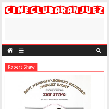
Saltar
al
contenido
#CineEnAranjuezYa
Robert Shaw