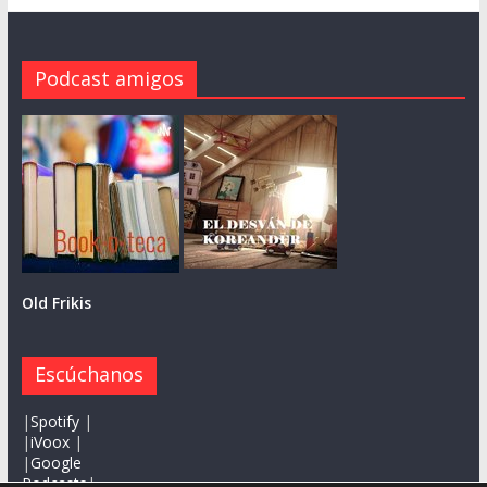
Podcast amigos
Old Frikis
Escúchanos
|
Spotify
|
|
iVoox
|
|
Google
Podcasts
|