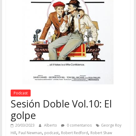
Podcast
Sesión Doble Vol.10: El
golpe
20/03/2023
Alberto
0 comentarios
George Roy
,
,
,
,
Hill
Paul Newman
podcast
Robert Redford
Robert Shaw