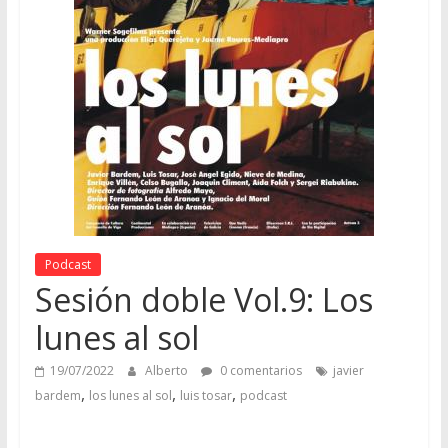
Podcast
Sesión doble Vol.9: Los
lunes al sol
19/07/2022
Alberto
0 comentarios
javier
,
,
,
bardem
los lunes al sol
luis tosar
podcast