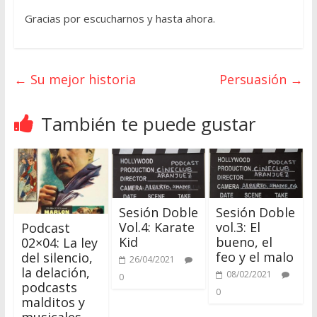
Gracias por escucharnos y hasta ahora.
←
Su mejor historia
Persuasión
→
También te puede gustar
Sesión Doble
Sesión Doble
Vol.4: Karate
vol.3: El
Podcast
Kid
bueno, el
02×04: La ley
feo y el malo
del silencio,
26/04/2021
la delación,
08/02/2021
0
podcasts
0
malditos y
musicales.