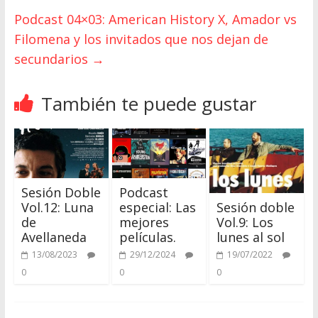
Podcast 04×03: American History X, Amador vs
Filomena y los invitados que nos dejan de
secundarios
→
También te puede gustar
Sesión Doble
Podcast
Sesión doble
Vol.12: Luna
especial: Las
Vol.9: Los
de
mejores
lunes al sol
Avellaneda
películas.
19/07/2022
13/08/2023
29/12/2024
0
0
0