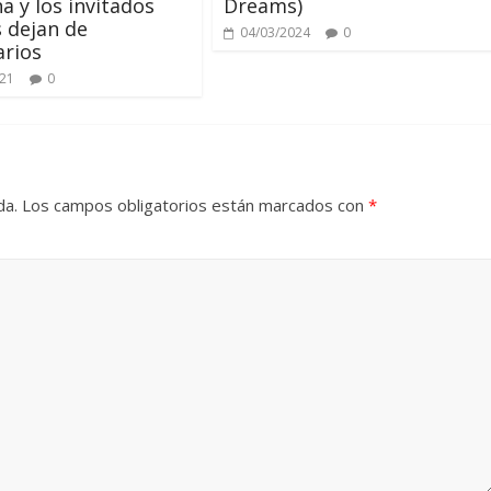
a y los invitados
Dreams)
 dejan de
04/03/2024
0
arios
021
0
da.
Los campos obligatorios están marcados con
*