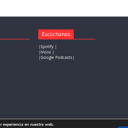
Escúchanos
|
Spotify
|
|
iVoox
|
|
Google Podcasts
|
Press
.
r experiencia en nuestra web.