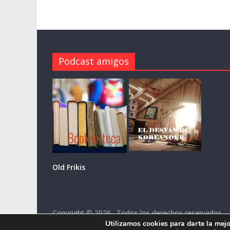
Podcast amigos
Old Frikis
Copyright © 2026
. Todos los derechos reservados.
Tema: ColorMag por
ThemeGrill
. Funciona con
Word
Utilizamos cookies para darte la mejo