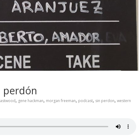
n perdón
,
,
,
,
,
 eastwood
gene hackman
morgan freeman
podcast
sin perdon
western